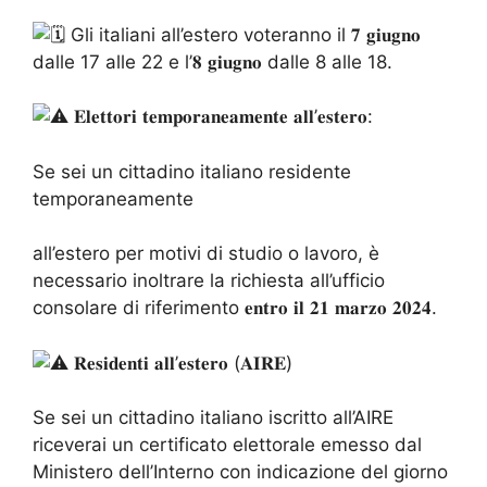
Gli italiani all’estero voteranno il 𝟕 𝐠𝐢𝐮𝐠𝐧𝐨
dalle 17 alle 22 e l’𝟖 𝐠𝐢𝐮𝐠𝐧𝐨 dalle 8 alle 18.
𝐄𝐥𝐞𝐭𝐭𝐨𝐫𝐢 𝐭𝐞𝐦𝐩𝐨𝐫𝐚𝐧𝐞𝐚𝐦𝐞𝐧𝐭𝐞 𝐚𝐥𝐥’𝐞𝐬𝐭𝐞𝐫𝐨:
Se
sei un cittadino italiano residente
temporaneamente
all’estero per motivi di studio o lavoro, è
necessario inoltrare la richiesta all’ufficio
consolare di riferimento 𝐞𝐧𝐭𝐫𝐨 𝐢𝐥 𝟐𝟏 𝐦𝐚𝐫𝐳𝐨 𝟐𝟎𝟐𝟒.
𝐑𝐞𝐬𝐢𝐝𝐞𝐧𝐭𝐢 𝐚𝐥𝐥’𝐞𝐬𝐭𝐞𝐫𝐨 (𝐀𝐈𝐑𝐄)
Se sei un cittadino italiano iscritto all’AIRE
riceverai un certificato elettorale emesso dal
Ministero dell’Interno con indicazione del giorno