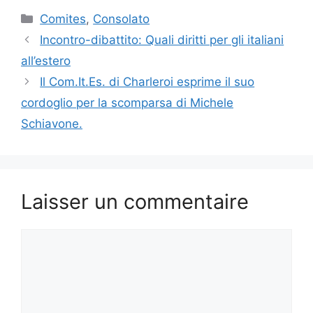
Catégories
Comites
,
Consolato
Navigation
Incontro-dibattito: Quali diritti per gli italiani
des
all’estero
articles
Il Com.It.Es. di Charleroi esprime il suo
cordoglio per la scomparsa di Michele
Schiavone.
Laisser un commentaire
Commentaire