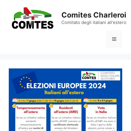
Aller
au
Comites Charleroi
contenu
Comitato degli italiani all'estero
Menu