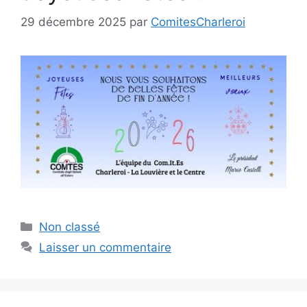
29 décembre 2025
par
ComitesCharleroi
Catégories
Non classé
Laisser un commentaire