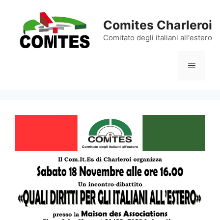
Aller
au
Comites Charleroi
contenu
Comitato degli italiani all'estero
Menu