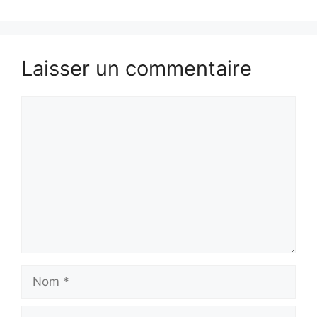
Laisser un commentaire
Commentaire
Nom
E-