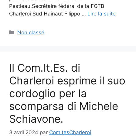
Pestieau,Secrétaire fédéral de la FGTB
Charleroi Sud Hainaut Filippo …
Lire la suite
Catégories
Non classé
Il Com.It.Es. di
Charleroi esprime il suo
cordoglio per la
scomparsa di Michele
Schiavone.
3 avril 2024
par
ComitesCharleroi