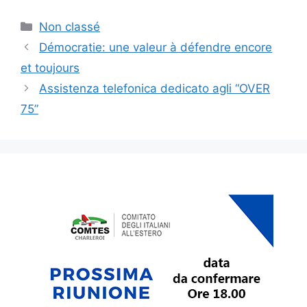
Catégories
Non classé
Navigation
Démocratie: une valeur à défendre encore
des
et toujours
articles
Assistenza telefonica dedicato agli “OVER
75”