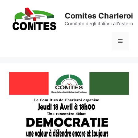
Aller
au
Comites Charleroi
contenu
Comitato degli italiani all'estero
Menu