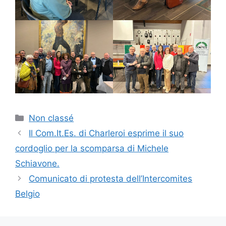
Catégories
Non classé
Navigation
Il Com.It.Es. di Charleroi esprime il suo
des
cordoglio per la scomparsa di Michele
articles
Schiavone.
Comunicato di protesta dell’Intercomites
Belgio