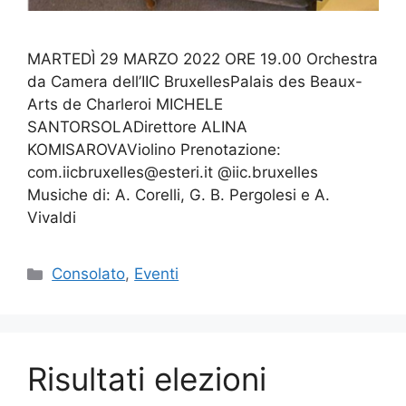
MARTEDÌ 29 MARZO 2022 ORE 19.00 Orchestra
da Camera dell’IIC BruxellesPalais des Beaux-
Arts de Charleroi MICHELE
SANTORSOLADirettore ALINA
KOMISAROVAViolino Prenotazione:
com.iicbruxelles@esteri.it @iic.bruxelles
Musiche di: A. Corelli, G. B. Pergolesi e A.
Vivaldi
Catégories
Consolato
,
Eventi
Risultati elezioni