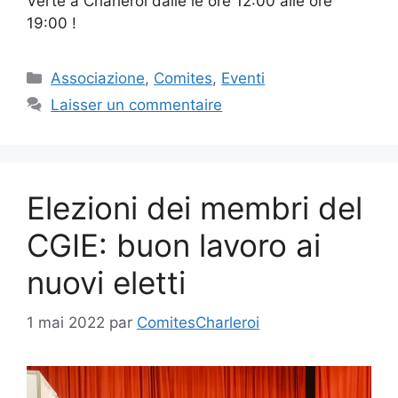
Verte a Charleroi dalle le ore 12:00 alle ore
19:00 !
Catégories
Associazione
,
Comites
,
Eventi
Laisser un commentaire
Elezioni dei membri del
CGIE: buon lavoro ai
nuovi eletti
1 mai 2022
par
ComitesCharleroi