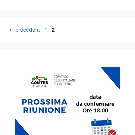
Navigation
Page
Page
←
précédent
1
2
des
articles